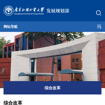
网站导航
部门首页
机构职能
支部建设
发展规划
学科建设
综合改革
评估考核
综合改革
非学历教育